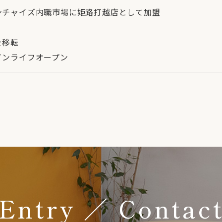
ンチャイズ内職市場に姫路打越店として加盟
を移転
​​​デザインライフオープン
Entry ／ Contac