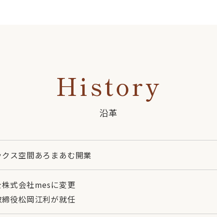
History
沿革
ックス空間あろまあむ開業
を株式会社mesに変更
取締役松岡江利が就任