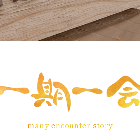
ｍ
any
e
ncounter
s
tory