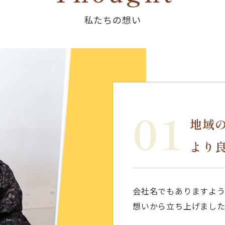
私たちの想い
01
地域
より
会社名でもありますよ
想いから立ち上げまし