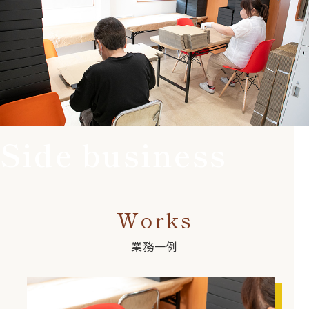
Side business
Works
業務一例