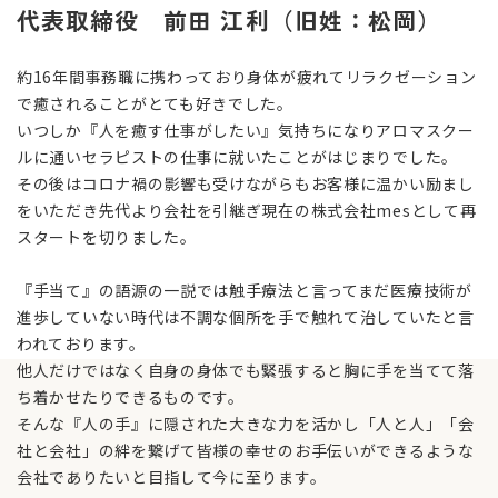
代表取締役 前田 江利（旧姓：松岡）
約16年間事務職に携わっており身体が疲れてリラクゼーション
で癒されることがとても好きでした。
いつしか『人を癒す仕事がしたい』気持ちになりアロマスクー
ルに通いセラピストの仕事に就いたことがはじまりでした。
その後はコロナ禍の影響も受けながらもお客様に温かい励まし
をいただき先代より会社を引継ぎ現在の株式会社mesとして再
スタートを切りました。
『手当て』の語源の一説では触手療法と言ってまだ医療技術が
進歩していない時代は不調な個所を手で触れて治していたと言
われております。
他人だけではなく自身の身体でも緊張すると胸に手を当てて落
ち着かせたりできるものです。
そんな『人の手』に隠された大きな力を活かし「人と人」「会
社と会社」の絆を繋げて皆様の幸せのお手伝いができるような
会社でありたいと目指して今に至ります。